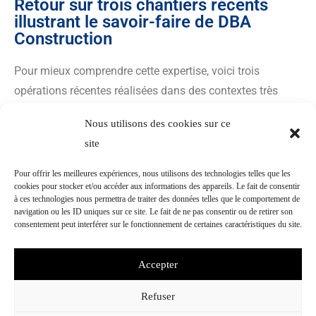
Retour sur trois chantiers récents
illustrant le savoir-faire de DBA
Construction
Pour mieux comprendre cette expertise, voici trois
opérations récentes réalisées dans des contextes très
différents.
Nous utilisons des cookies sur ce
Chantier 1 – Entrepôts logistiques à Boé (47)
site
DBA Construction est intervenue pour
le désamiantage
Pour offrir les meilleures expériences, nous utilisons des technologies telles que les
cookies pour stocker et/ou accéder aux informations des appareils. Le fait de consentir
complet d’une couverture en amiante-ciment sur un site
à ces technologies nous permettra de traiter des données telles que le comportement de
logistique de la SCI Boé
, avant une restructuration
navigation ou les ID uniques sur ce site. Le fait de ne pas consentir ou de retirer son
consentement peut interférer sur le fonctionnement de certaines caractéristiques du site.
incluant renforcement de charpente, pose de bac acier
isolé et installation photovoltaïque.
Accepter
Ce chantier de 7 000 m² réalisé en deux mois illustre la
capacité de l’entreprise à sécuriser des sites logistiques
Refuser
de grande envergure tout en respectant un calendrier