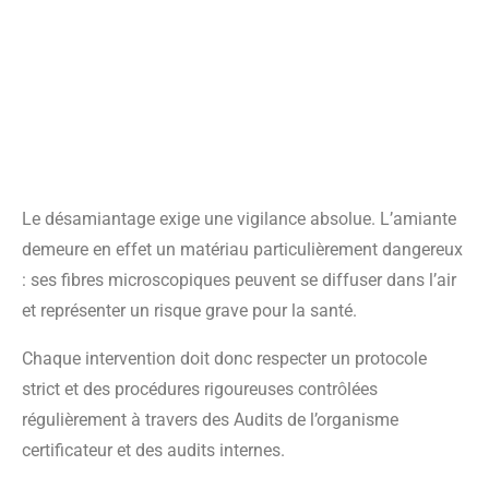
Construction : une expertise certifiée à
Limoges et Pau, au service de la
sécurité, de la conformité et de la
maîtrise technique.
Le désamiantage exige une vigilance absolue. L’amiante
demeure en effet un matériau particulièrement dangereux
: ses fibres microscopiques peuvent se diffuser dans l’air
et représenter un risque grave pour la santé.
Chaque intervention doit donc respecter un protocole
strict et des procédures rigoureuses contrôlées
régulièrement à travers des Audits de l’organisme
certificateur et des audits internes.