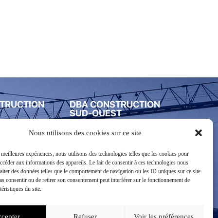
TRUCTION
DBA CONSTRUCTION
SUD-OUEST
7 27 48
Nous utilisons des cookies sur ce site
05 59 83 84 69
e Beaufort
s meilleures expériences, nous utilisons des technologies telles que les cookies pour
5 ZAC du Plateau
aint Léonard de
accéder aux informations des appareils. Le fait de consentir à ces technologies nous
64320 Bizanos
raiter des données telles que le comportement de navigation ou les ID uniques sur ce site.
pas consentir ou de retirer son consentement peut interférer sur le fonctionnement de
téristiques du site.
Nous contacter
cepter
Refuser
Voir les préférences